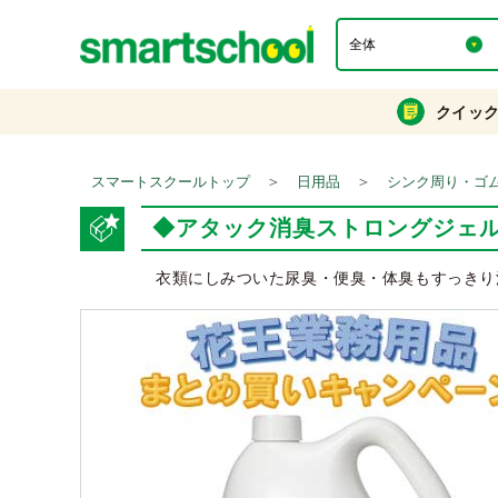
クイッ
＞
＞
スマートスクールトップ
日用品
シンク周り・ゴ
◆アタック消臭ストロングジェル 
衣類にしみついた尿臭・便臭・体臭もすっきり