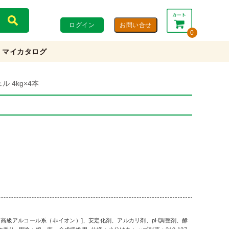
ログイン
0
マイカタログ
合計：
0円
0円
(税込)
(税抜)
 4kg×4本
カートを見る・注文する
3％、高級アルコール系（非イオン）]、安定化剤、アルカリ剤、pH調整剤、酵