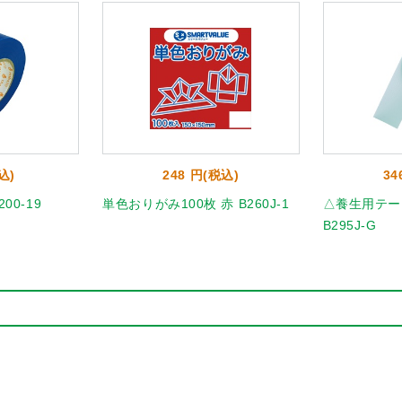
込)
248 円(税込)
34
00-19
単色おりがみ100枚 赤 B260J-1
△養生用テープ
B295J-G