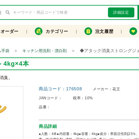
詳細設定
クオーダー
カテゴリー
注文履歴
＞
＞
◆アタック消臭ストロングジェル
ム手袋
キッチン用洗剤・漂白剤
4kg×4本
消臭。
商品コード：
176508
メーカー：
花王
JANコード：
税率：
10%
品番：
商品詳細
●入数：4本●内容量：4kg●容量：4kg●成分：界面活性剤[2