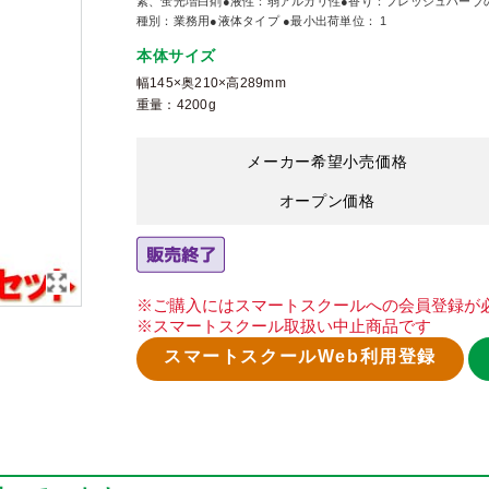
素、蛍光増白剤●液性：弱アルカリ性●香り：フレッシュハーブの香
種別：業務用●液体タイプ ●最小出荷単位： 1
本体サイズ
幅145×奥210×高289mm
重量：4200g
メーカー希望小売価格
オープン価格
※ご購入にはスマートスクールへの会員登録が
※スマートスクール取扱い中止商品です
スマートスクールWeb利用登録