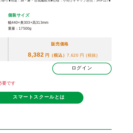
り●用途：綿・麻・合成繊維用●仕様：小分けキャップ別売：349-127●
個装サイズ
幅440×奥303×高313mm
重量：17500g
販売価格
8,382
円（税込）
7,620 円
(税抜)
ログイン
必要です
スマートスクールとは