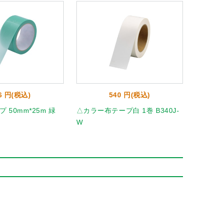
6 円(税込)
540 円(税込)
 50mm*25m 緑
△カラー布テープ白 1巻 B340J-
アイア
W
んく