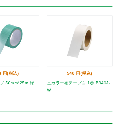
6 円(税込)
540 円(税込)
 50mm*25m 緑
△カラー布テープ白 1巻 B340J-
アイア
W
んく