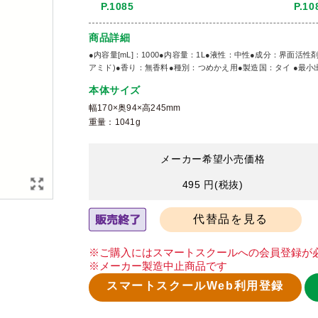
P.1085
P.10
商品詳細
●内容量[mL]：1000●内容量：1L●液性：中性●成分：界面
アミド)●香り：無香料●種別：つめかえ用●製造国：タイ ●最小出
本体サイズ
幅170×奥94×高245mm
重量：1041g
メーカー希望小売価格
495 円
(税抜)
代替品を見る
※ご購入にはスマートスクールへの会員登録が
※メーカー製造中止商品です
スマートスクールWeb利用登録