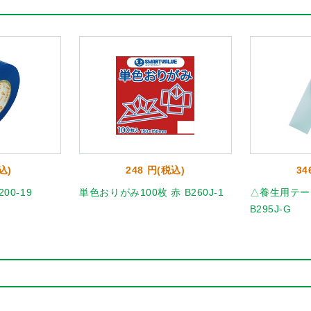
込)
248 円(税込)
34
00-19
単色おりがみ100枚 赤 B260J-1
△養生用テープ
B295J-G