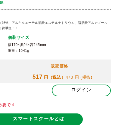
85
活性剤(16%、アルキルエーテル硫酸エステルナトリウム、脂肪酸アルカノール
荷単位： 1
個装サイズ
幅170×奥94×高245mm
重量：1041g
販売価格
517
円（税込）
470 円
(税抜)
ログイン
必要です
スマートスクールとは