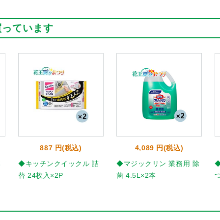
買っています
887 円(税込)
4,089 円(税込)
本
◆キッチンクイックル 詰
◆マジックリン 業務用 除
替 24枚入×2P
菌 4.5L×2本
つ