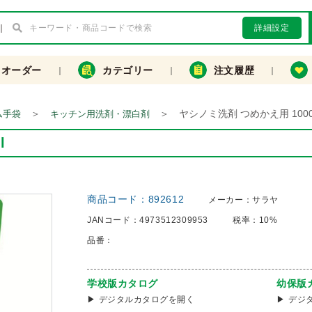
詳細設定
クオーダー
カテゴリー
注文履歴
＞
＞
ヤシノミ洗剤 つめかえ用 1000
ム手袋
キッチン用洗剤・漂白剤
l
商品コード：
892612
メーカー：
サラヤ
JANコード：
4973512309953
税率：
10%
品番：
学校版カタログ
幼保版
デジタルカタログを開く
デジ