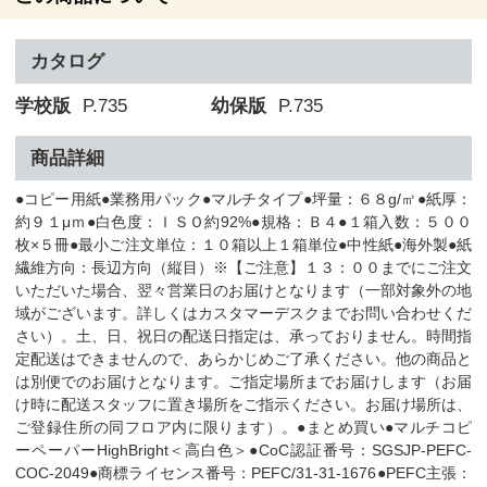
カタログ
学校版
P.735
幼保版
P.735
商品詳細
●コピー用紙●業務用パック●マルチタイプ●坪量：６８g/㎡●紙厚：
約９１μｍ●白色度：ＩＳＯ約92%●規格：Ｂ４●１箱入数：５００
枚×５冊●最小ご注文単位：１０箱以上１箱単位●中性紙●海外製●紙
繊維方向：長辺方向（縦目）※【ご注意】１３：００までにご注文
いただいた場合、翌々営業日のお届けとなります（一部対象外の地
域がございます。詳しくはカスタマーデスクまでお問い合わせくだ
さい）。土、日、祝日の配送日指定は、承っておりません。時間指
定配送はできませんので、あらかじめご了承ください。他の商品と
は別便でのお届けとなります。ご指定場所までお届けします（お届
け時に配送スタッフに置き場所をご指示ください。お届け場所は、
ご登録住所の同フロア内に限ります）。●まとめ買い●マルチコピ
ーペーパーHighBright＜高白色＞●CoC認証番号：SGSJP-PEFC-
COC-2049●商標ライセンス番号：PEFC/31-31-1676●PEFC主張：