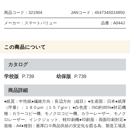
商品コード：
321904
JANコード：
4547345014850
メーカー：
スマートバリュー
品番：
A044J
この商品について
カタログ
学校版
P.739
幼保版
P.739
商品詳細
●紙質：中性紙●繊維方向：長辺方向（縦目）●生産国：日本●紙厚
（坪量）：１８０μｍ（１５７g/㎡）●白色度：ISO約85%●対応機
種：カラーコピー機、モノクロコピー機、カラーレーザー、モノク
ロレーザー、インクジェット、軽印刷機●印刷面：両面印刷対応●
規格：A4●種別：最厚口※商品供給の安定化を図る為、製造工場及