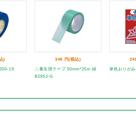
込)
346 円(税込)
24
00-19
△養生用テープ 50mm*25m 緑
単色おりがみ10
B295J-G