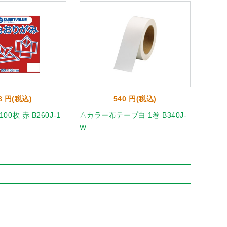
8 円(税込)
540 円(税込)
0枚 赤 B260J-1
△カラー布テープ白 1巻 B340J-
ニュー
W
20851