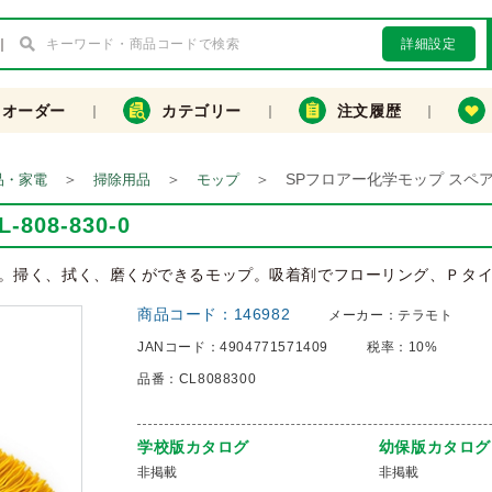
詳細設定
クオーダー
カテゴリー
注文履歴
＞
＞
＞
SPフロアー化学モップ スペア CL
品・家電
掃除用品
モップ
08-830-0
。掃く、拭く、磨くができるモップ。吸着剤でフローリング、Ｐタ
商品コード：
146982
メーカー：
テラモト
JANコード：
4904771571409
税率：
10%
品番：
CL8088300
学校版カタログ
幼保版カタログ
非掲載
非掲載