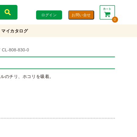
ログイン
0
マイカタログ
合計：
0円
0円
(税込)
(税抜)
-808-830-0
カートを見る・注文する
イルのチリ、ホコリを吸着。