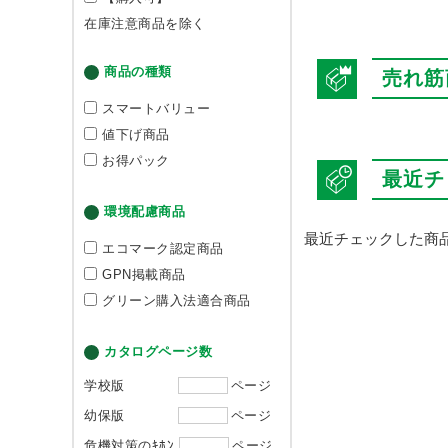
在庫注意商品を除く
商品の種類
売れ筋
スマートバリュー
値下げ商品
お得パック
最近チ
環境配慮商品
最近チェックした商
エコマーク認定商品
GPN掲載商品
グリーン購入法適合商品
カタログページ数
学校版
ページ
幼保版
ページ
危機対策のｷﾎﾝ
ページ