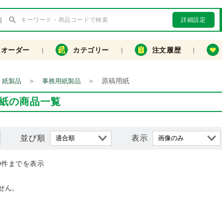
詳細設定
クオーダー
カテゴリー
注文履歴
＞
＞
原稿用紙
・紙製品
事務用紙製品
紙の商品一覧
並び順
表示
0件までを表示
せん。