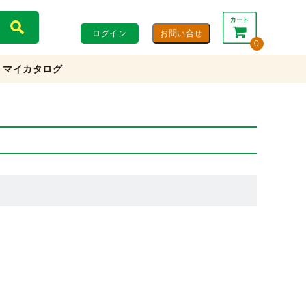
ログイン
0
マイカタログ
合計：
0円
0円
(税込)
(税抜)
カートを見る・注文する