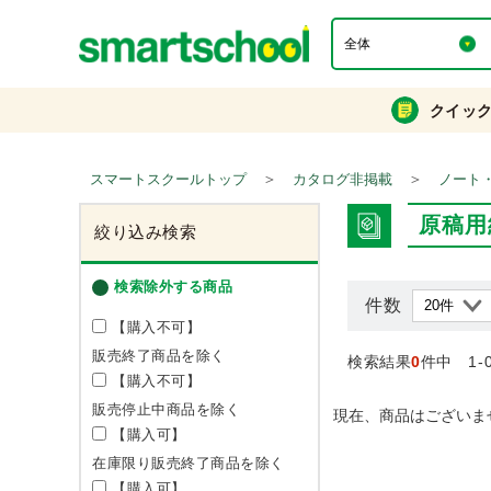
クイッ
＞
＞
スマートスクールトップ
カタログ非掲載
ノート
原稿用
絞り込み検索
検索除外する商品
件数
【購入不可】
販売終了商品を除く
検索結果
0
件中 1-
【購入不可】
販売停止中商品を除く
現在、商品はございま
【購入可】
在庫限り販売終了商品を除く
【購入可】