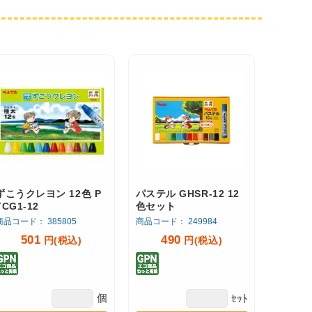
ずこうクレヨン 12色 P
パステル GHSR-12 12
TCG1-12
色セット
商品コード： 385805
商品コード： 249984
501
490
円(税込)
円(税込)
個
ｾｯﾄ