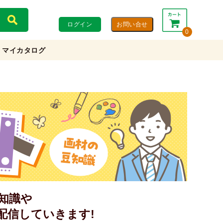
ログイン
0
マイカタログ
合計：
0円
0円
(税込)
(税抜)
カートを見る・注文する
知識や
配信していきます!